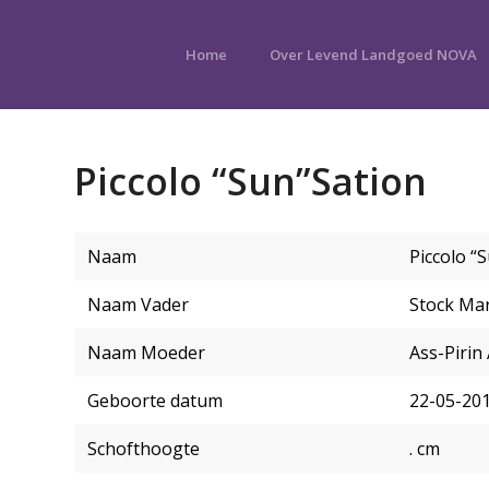
Home
Over Levend Landgoed NOVA
Piccolo “Sun”Sation
Naam
Piccolo “
Naam Vader
Stock Mar
Naam Moeder
Ass-Pirin
Geboorte datum
22-05-20
Schofthoogte
. cm