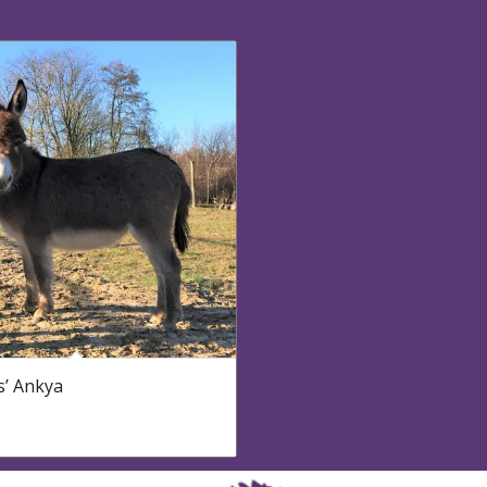
s’ Ankya