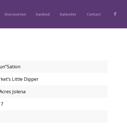
Diersoorten
Aanbod
Kalender
Contact
Sun”Sation
ket’s Little Dipper
 Acres Jolena
17